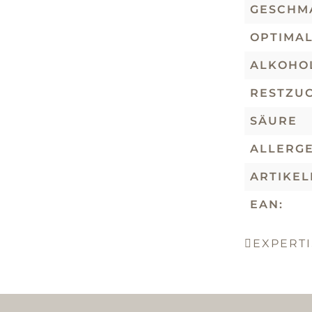
GESCHM
OPTIMA
ALKOHO
RESTZU
SÄURE
ALLERG
ARTIKE
EAN:
EXPERTI