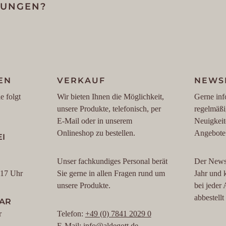
LUNGEN?
EN
VERKAUF
NEWS
e folgt
Wir bieten Ihnen die Möglichkeit,
Gerne inf
unsere Produkte, telefonisch, per
regelmäßi
E-Mail oder in unserem
Neuigkeit
Onlineshop zu bestellen.
Angebote
I
Unser fachkundiges Personal berät
Der Newsl
 17 Uhr
Sie gerne in allen Fragen rund um
Jahr und 
unsere Produkte.
bei jeder
abbestell
BAR
r
Telefon:
+49 (0) 7841 2029 0
E-Mail:
info@aldegott.de