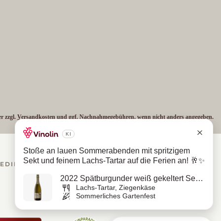
er zzgl.
Versandkosten
und ggf. Nachnahmegebühren, wenn nicht anders angegeben.
BEDINGUNGEN
PRIVATSPHÄRE-EINSTELLUNGEN