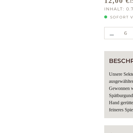
12,00 €
P
REGULÄRE
INHALT:
0.
SOFORT V
PRODU
BESCH
Unsere Sekte
ausgewählten
Gewonnen wi
Spätburgunde
Hand gerütte
feineres Spi