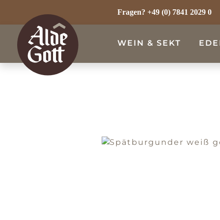
m Hauptinhalt springen
Zur Suche springen
Zur Hauptnavigation springen
Fragen?
+49 (0) 7841 2029 0
WEIN & SEKT
EDE
WEISSWEIN
ROSÉWEIN
ROTWEIN
SEKT & SECCO
ALKOHOLFREI
Bildergalerie überspringen