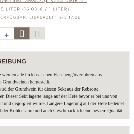
reise inkl. MwSt. zzgl. Versandkosten
R PREIS:
75 LITER
(16,00 € / 1 LITER)
ERFÜGBAR, LIEFERZEIT: 2-5 TAGE
KT ANZAHL: GIB DEN GEWÜNSC
REIBUNG
 werden alle im klassischen Flaschengärverfahren aus
 Grundweinen hergestellt.
rd der Grundwein für diesen Sekt aus der Rebsorte
r. Dieser Sekt lagerte lange auf der Hefe bevor er bei uns von
lt und degorgiert wurde. Längere Lagerung auf der Hefe bedeutet
el der Kohlensäure und auch Geschmacklich eine bessere Qualität.