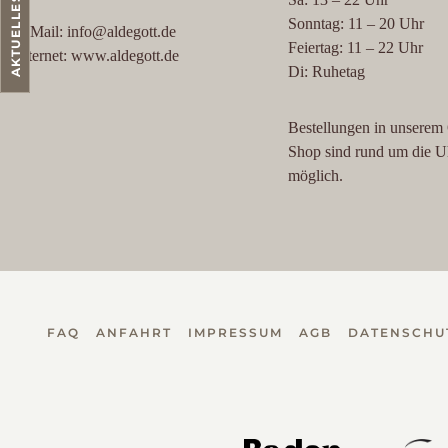
AKTUELLES
Sonntag: 11 – 20 Uhr
E-Mail: info@aldegott.de
Feiertag: 11 – 22 Uhr
Internet: www.aldegott.de
Di: Ruhetag
Bestellungen in unserem
Shop sind rund um die U
möglich.
FAQ
ANFAHRT
IMPRESSUM
AGB
DATENSCHU