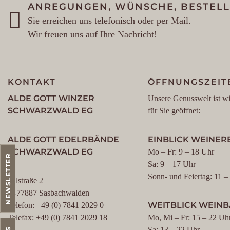
ANREGUNGEN, WÜNSCHE, BESTEL
Sie erreichen uns telefonisch oder per Mail.
Wir freuen uns auf Ihre Nachricht!
KONTAKT
ÖFFNUNGSZEIT
ALDE GOTT WINZER
Unsere Genusswelt ist wi
SCHWARZWALD EG
für Sie geöffnet:
ALDE GOTT EDELRBÄNDE
EINBLICK WEINERE
SCHWARZWALD EG
Mo – Fr: 9 – 18 Uhr
NEWSLETTER
Sa: 9 – 17 Uhr
Sonn- und Feiertag: 11 –
Talstraße 2
D-77887 Sasbachwalden
WEITBLICK WEIN
Telefon: +49 (0) 7841 2029 0
Telefax: +49 (0) 7841 2029 18
Mo, Mi – Fr: 15 – 22 Uh
Sa: 13 – 22 Uhr