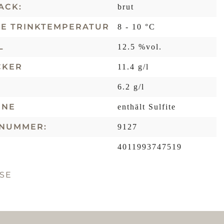
ACK:
brut
LE TRINKTEMPERATUR
8 - 10 °C
L
12.5 %vol.
CKER
11.4 g/l
6.2 g/l
ENE
enthält Sulfite
LNUMMER:
9127
4011993747519
SE