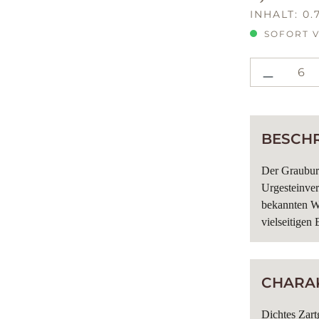
REGULÄRE
INHALT:
0.
SOFORT V
PRODU
BESCH
Der Grauburg
Urgesteinver
bekannten We
vielseitigen 
CHARAK
Dichtes Zart