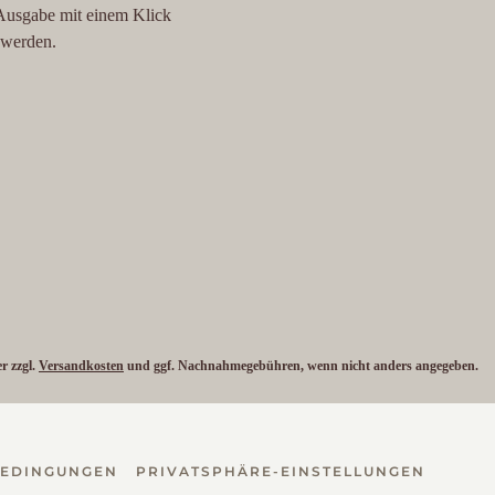
 Ausgabe mit einem Klick
t werden.
er zzgl.
Versandkosten
und ggf. Nachnahmegebühren, wenn nicht anders angegeben.
BEDINGUNGEN
PRIVATSPHÄRE-EINSTELLUNGEN