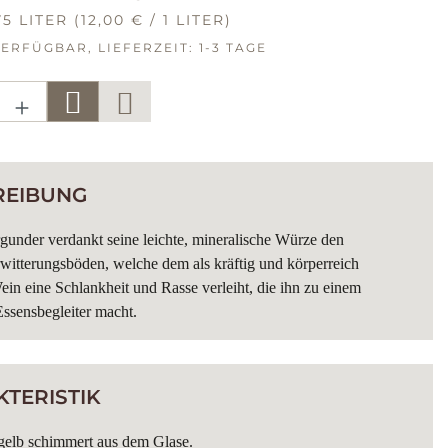
R PREIS:
75 LITER
(12,00 € / 1 LITER)
ERFÜGBAR, LIEFERZEIT: 1-3 TAGE
KT ANZAHL: GIB DEN GEWÜNSC
REIBUNG
under verdankt seine leichte, mineralische Würze den
witterungsböden, welche dem als kräftig und körperreich
in eine Schlankheit und Rasse verleiht, die ihn zu einem
Essensbegleiter macht.
TERISTIK
gelb schimmert aus dem Glase.