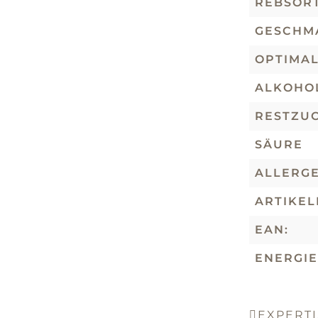
REBSORT
GESCHM
OPTIMA
ALKOHO
RESTZU
SÄURE
ALLERG
ARTIKE
EAN:
ENERGIE
EXPERTI