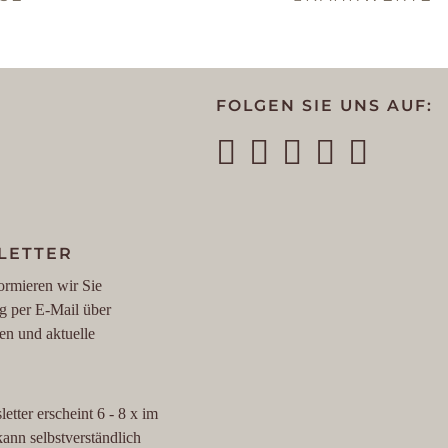
FOLGEN SIE UNS AUF:
LETTER
ormieren wir Sie
g per E-Mail über
en und aktuelle
etter erscheint 6 - 8 x im
kann selbstverständlich