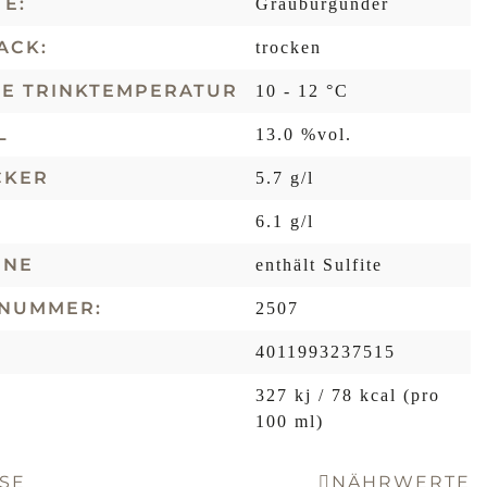
E:
Grauburgunder
ACK:
trocken
LE TRINKTEMPERATUR
10 - 12 °C
L
13.0 %vol.
CKER
5.7 g/l
6.1 g/l
ENE
enthält Sulfite
LNUMMER:
2507
4011993237515
327 kj / 78 kcal (pro
100 ml)
SE
NÄHRWERTE