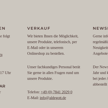
EN
VERKAUF
NEWS
e folgt
Wir bieten Ihnen die Möglichkeit,
Gerne inf
unsere Produkte, telefonisch, per
regelmäßi
E-Mail oder in unserem
Neuigkeit
Onlineshop zu bestellen.
Angebote
I
Unser fachkundiges Personal berät
Der Newsl
 17 Uhr
Sie gerne in allen Fragen rund um
Jahr und 
unsere Produkte.
bei jeder
abbestell
BAR
r
Telefon:
+49 (0) 7841 2029 0
E-Mail:
info@aldegott.de