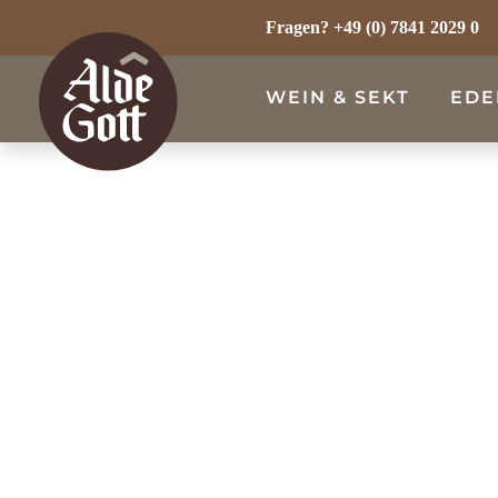
m Hauptinhalt springen
Zur Suche springen
Zur Hauptnavigation springen
Fragen?
+49 (0) 7841 2029 0
WEIN & SEKT
EDE
WEISSWEIN
ROSÉWEIN
ROTWEIN
SEKT & SECCO
ALKOHOLFREI