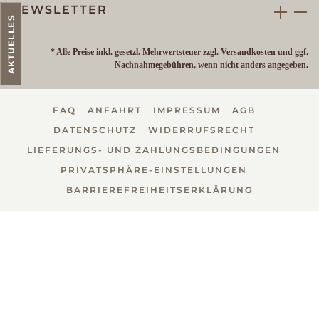
NEWSLETTER
AKTUELLES
* Alle Preise inkl. gesetzl. Mehrwertsteuer zzgl.
Versandkosten
und ggf.
Nachnahmegebühren, wenn nicht anders angegeben.
FAQ
ANFAHRT
IMPRESSUM
AGB
DATENSCHUTZ
WIDERRUFSRECHT
LIEFERUNGS- UND ZAHLUNGSBEDINGUNGEN
PRIVATSPHÄRE-EINSTELLUNGEN
BARRIEREFREIHEITSERKLÄRUNG